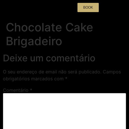
BOOK
Chocolate Cake
Brigadeiro
Deixe um comentário
O seu endereço de email não será publicado.
Campos
obrigatórios marcados com
*
Comentário
*